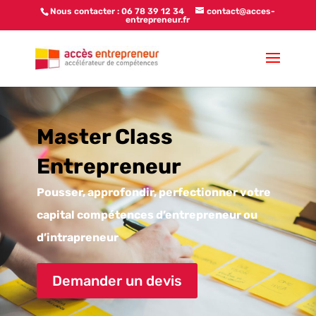
Nous contacter : 06 78 39 12 34
contact@acces-
entrepreneur.fr
Master Class
Entrepreneur
Pousser, approfondir, perfectionner votre
capital compétences d’entrepreneur ou
d’intrapreneur
Demander un devis