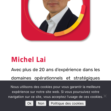
Michel Lai
Avec plus de 20 ans d’expérience dans les
domaines opérationnels et stratégiques
des TICs, Michel Lai opère comme
Nous utilisons des cookies pour vous garantir la meilleure
expérience sur notre site web. Si vous poursuivez votre
intrapreneur dans la construction et la
navigation sur ce site, vous acceptez l'usage de ces cookies.
transformation d’organisations, de leurs
Ok
Non
Politique des cookies